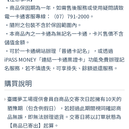
・商品保固期為一年，如需售後服務或使用疑問請致
電一卡通客服專線：（07）791-2000。
・隨附之包裝不含於保固範圍內。
・本商品內之一卡通為無記名一卡通，卡片售價不含
儲值金額。
・可於一卡通網站辦理「普通卡記名」，或透過
iPASS MONEY「連結一卡通票證卡」功能免費辦理記
名服務，若不慎遺失，可享掛失、餘額退還服務。
購買說明
臺鐵夢工場提供會員自商品交寄次日起擁有10天的
猶豫期（包含例假日），若超過此期間視同確認商
品無誤，即無法辦理退貨。交寄日將以訂單狀態為
【商品已寄出】起算。