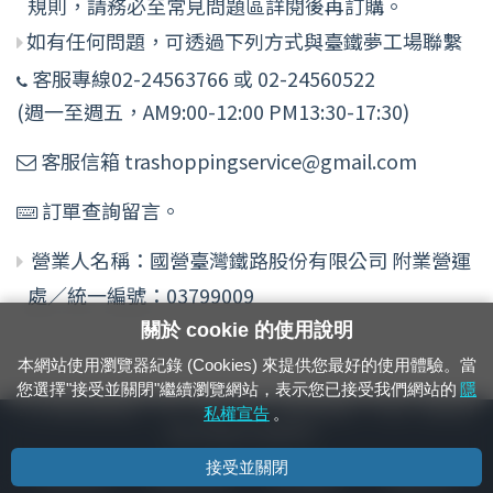
規則，請務必至常見問題區詳閱後再訂購。
如有任何問題，可透過下列方式與臺鐵夢工場聯繫
客服專線02-24563766 或 02-24560522
(週一至週五，AM9:00-12:00 PM13:30-17:30)
客服信箱 trashoppingservice@gmail.com
訂單查詢留言。
營業人名稱：國營臺灣鐵路股份有限公司 附業營運
處／統一編號：03799009
關於 cookie 的使用說明
本網站使用瀏覽器紀錄 (Cookies) 來提供您最好的使用體驗。當
您選擇"接受並關閉"繼續瀏覽網站，表示您已接受我們網站的
隱
24小時緊急通報電話：1933（市話、手機，僅限發現軌道、平交道、橋樑及隧
私權宣告
。
道等有障礙物之通報專用）
接受並關閉
隱私權宣告
資通安全政策
著作權聲明
電腦版官網