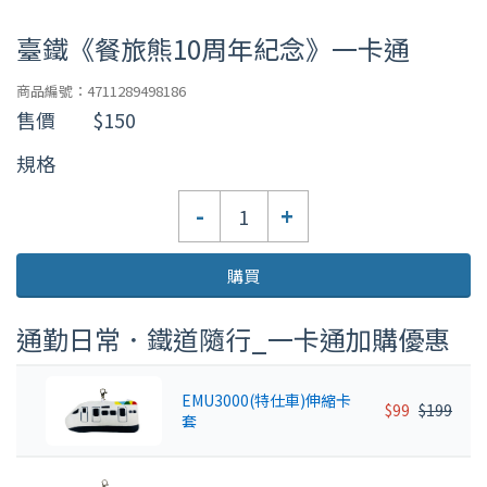
臺鐵《餐旅熊10周年紀念》一卡通
商品編號：4711289498186
售價
$150
規格
數
-
+
量
購買
通勤日常．鐵道隨行_一卡通加購優惠
EMU3000(特仕車)伸縮卡
$99
$199
套