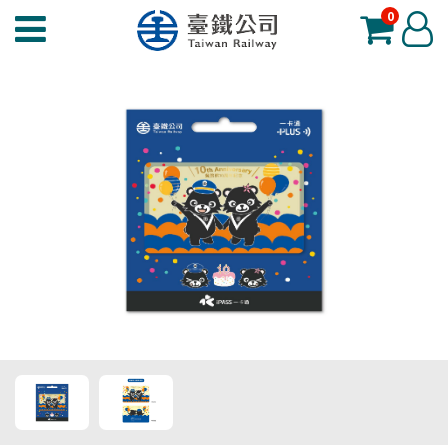
0
臺
登
鐵
入
夢
工
場
功
能
選
單