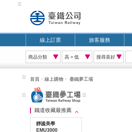
跳
:::
到
主
要
內
線上訂票
旅客服務
容
商
價
搜
品
格
尋
分
排
喜
類
序
好
:::
首頁
線上購物
臺鐵夢工場
A
:::
:::
鐵道收藏最推薦
靜謐美學
EMU3000