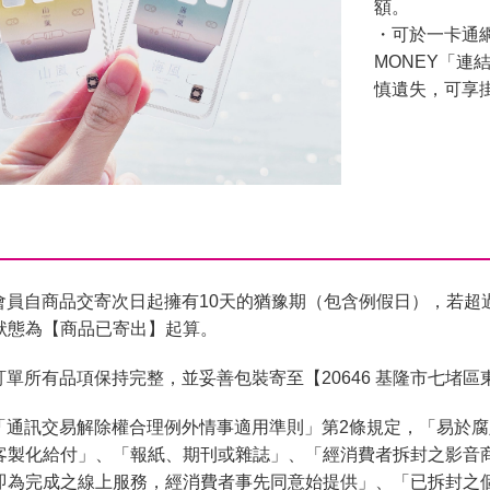
額。
・可於一卡通網
MONEY「
慎遺失，可享
會員自商品交寄次日起擁有10天的猶豫期（包含例假日），若超
狀態為【商品已寄出】起算。
單所有品項保持完整，並妥善包裝寄至【20646 基隆市七堵區
「通訊交易解除權合理例外情事適用準則」第2條規定，「易於
客製化給付」、「報紙、期刊或雜誌」、「經消費者拆封之影音
即為完成之線上服務，經消費者事先同意始提供」、「已拆封之