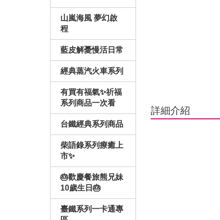
山嵐海風 夢幻啟
程
藍皮解憂慢活日常
經典蒸汽火車系列
有買有福氣✨祈福
系列商品一次看
詳細介紹
台鐵經典系列商品
柴語錄系列療癒上
市✨
🎂歡慶餐旅熊兄妹
10歲生日🎂
臺鐵系列一卡通專
區