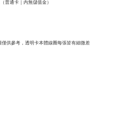
元（普通卡｜內無儲值金）
圖僅供參考，透明卡本體線圈每張皆有細微差
。