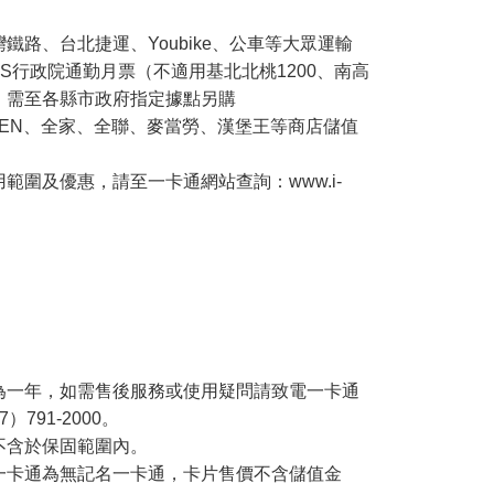
鐵路、台北捷運、Youbike、公車等大眾運輸
SS行政院通勤月票（不適用基北北桃1200、南高
，需至各縣市政府指定據點另購
EVEN、全家、全聯、麥當勞、漢堡王等商店儲值
範圍及優惠，請至一卡通網站查詢：www.i-
為一年，如需售後服務或使用疑問請致電一卡通
）791-2000。
不含於保固範圍內。
一卡通為無記名一卡通，卡片售價不含儲值金