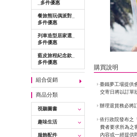
_多件優惠
餐旅熊玩偶派對_
多件優惠
列車造型居家選_
多件優惠
藍皮旅程紀念款_
多件優惠
購買說明
組合促銷
臺鐵夢工場提供
交寄日將以訂單
商品分類
辦理退貨務必將訂
視聽圖書
依行政院發布之
趣味生活
費者要求所為之
內容或一經提供
服飾配件