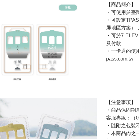
【商品簡介】
・可使用於臺灣
・可設定TPA
屏地區方案）
・可於7-EL
及付款
・一卡通的使用
pass.com.tw
【注意事項】
・商品保固期
客服專線：（07
・隨附之包裝
・本商品內之