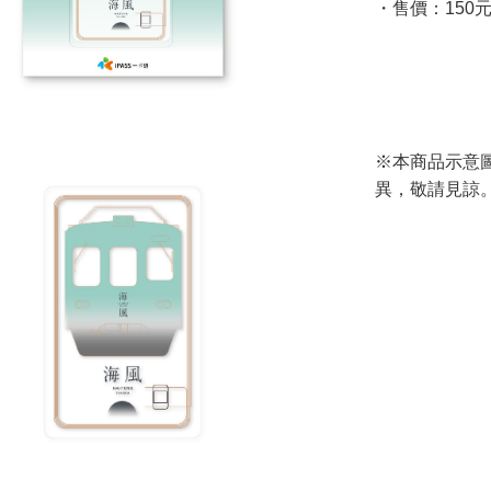
・售價：150
※本商品示意
異，敬請見諒