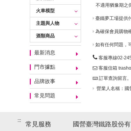
不適用猶豫期之
火車模型
臺鐵夢工場提供
主題與人物
為確保會員購物
酒類商品
如有任何問題，
最新消息
客服專線02-24563
門市據點
客服信箱 trashop
訂單查詢留言
品牌故事
營業人名稱：國營
常見問題
:::
常見服務
國營臺灣鐵路股份有