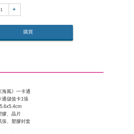
+
購買
《海風》一卡通
卡通儲值卡1張
6x5.4cm
塑膠、晶片
紙張、塑膠封套