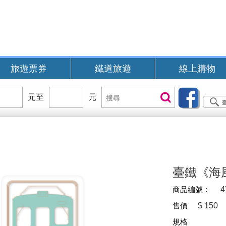
旅遊票券
鐵道旅遊
線上購物
價
元至
價
元
搜
搜尋
位
位
尋
區
區
間
間
B
臺鐵《海
商品編號：
4
售價
$
150
規格