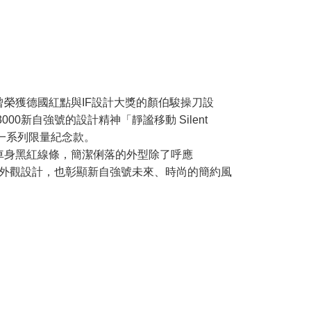
曾榮獲德國紅點與IF設計大獎的顏伯駿操刀設
000新自強號的設計精神「靜謐移動 Silent
出一系列限量紀念款。
車身黑紅線條，簡潔俐落的外型除了呼應
列車外觀設計，也彰顯新自強號未來、時尚的簡約風