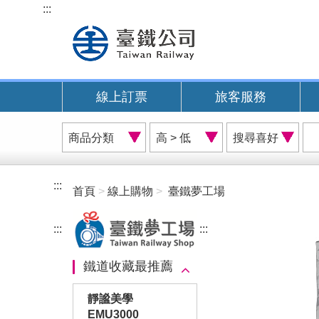
跳
:::
到
主
要
內
線上訂票
旅客服務
容
商
價
搜
品
格
尋
分
排
喜
類
序
好
:::
首頁
線上購物
臺鐵夢工場
A
:::
:::
鐵道收藏最推薦
靜謐美學
EMU3000