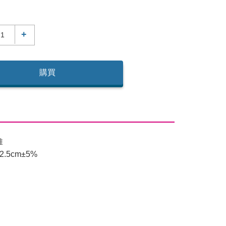
+
購買
維
2.5cm±5%