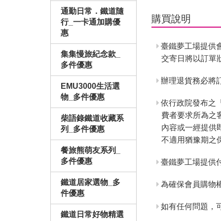
通勤日常．鐵道隨
購買說明
行_一卡通加購優
惠
臺鐵夢工場提供
集集慢旅紀念款_
交寄日將以訂單
多件優惠
辦理退貨務必將訂
EMU3000生活選
物_多件優惠
依行政院發布之
費者要求所為之
柴語錄鐵道收藏系
內容或一經提供
列_多件優惠
不適用猶豫期之
餐旅熊萌友系列_
多件優惠
臺鐵夢工場提供
鐵道居家選物_多
為確保會員購物
件優惠
如有任何問題，
鐵道日常好物精選