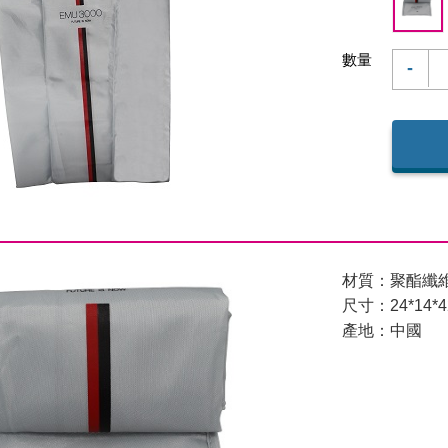
數量
-
材質：聚酯纖
尺寸：24*14*4
產地：中國