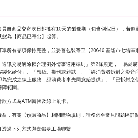
會員自商品交寄次日起擁有10天的猶豫期（包含例假日），若超
狀態為【商品已寄出】起算。
單所有品項保持完整，並妥善包裝寄至【20646 基隆市七堵區
「通訊交易解除權合理例外情事適用準則」第2條規定，「易於
客製化給付」、「報紙、期刊或雜誌」、「經消費者拆封之影音
即為完成之線上服務，經消費者事先同意始提供」、「已拆封之
保障範圍。
付款方式為ATM轉帳及線上刷卡。
權益，有關【預購商品】相關購物規則，請務必至常見問題區詳
可透過下列方式與臺鐵夢工場聯繫