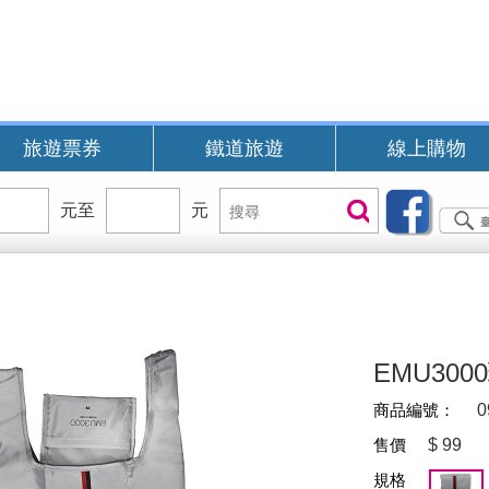
旅遊票券
鐵道旅遊
線上購物
價
元至
價
元
搜
搜尋
位
位
尋
區
區
間
間
B
EMU300
商品編號：
0
售價
$
99
規格