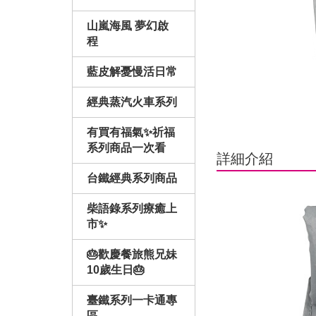
山嵐海風 夢幻啟
程
藍皮解憂慢活日常
經典蒸汽火車系列
有買有福氣✨祈福
系列商品一次看
詳細介紹
台鐵經典系列商品
柴語錄系列療癒上
市✨
🎂歡慶餐旅熊兄妹
10歲生日🎂
臺鐵系列一卡通專
區