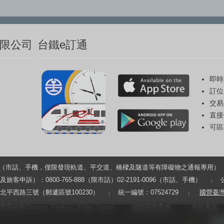
限公司
台鐵e訂通
即時
訂位
交易
直接
可區
33（市話、手機，僅限發現軌道、平交道、橋樑及隧道等有障礙物之通報專用）
申訴）：0800-765-888（限市話）02-2191-0096（市話、手機）
平西路三號（郵遞區號100230）
統一編號：07524729
國營臺
用Chrome, FireFox, Edge, Safari
網路語音客服
數位客服