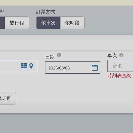
型
訂票方式
雙行程
依車次
依時段
車次
可
日期
達站交換
文字站點查詢
圖片站點查詢
選擇日期
時刻表查詢
靠走道