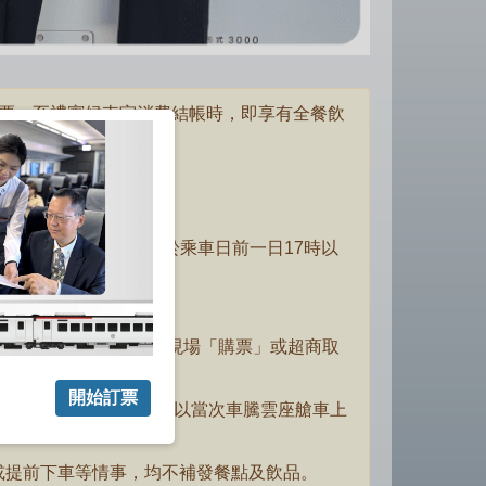
動車票，至禮賓候車室消費結帳時，即享有全餐飲
提供選餐服務(最遲需於乘車日前一日17時以
若於本公司各售票窗口現場「購票」或超商取
開始訂票
辦理，以1次為限，餐點以當次車騰雲座艙車上
或提前下車等情事，均不補發餐點及飲品。