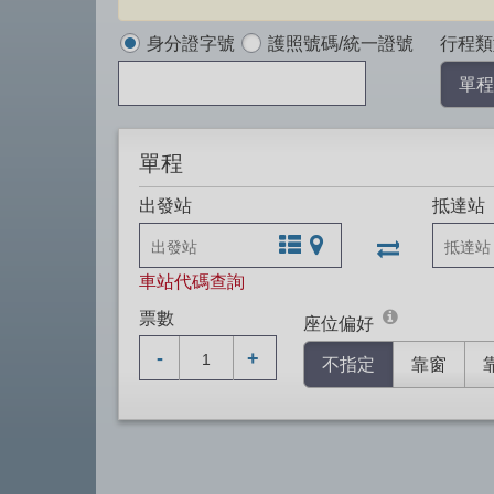
身分證字號
護照號碼/統一證號
行程類
身
單程
份
證
號
單程
出發站
抵達站
出發站與抵
文字站點查詢
圖片站點查詢
車站代碼查詢
票數
座位偏好
-
+
不指定
靠窗