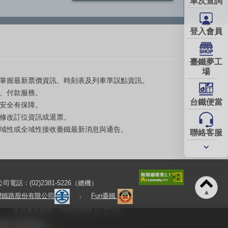
車次查詢
登入會員
臺鐵夢工
場
掌握最新票價資訊、時刻表及列車準誤點資訊。
、付款服務。
台鐵便當
安全有保障。
修改訂位資訊或退票。
域性或全域性接收臺鐵最新消息與通告。
聯絡客服
常用
服務
公司電話：(02)2381-5226（總機）
▲
灣鐵路股份有限公司
Fun臺鐵
本頁產生時間：2026/08/08 11:37:58