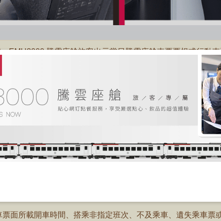
號、EMU3000 騰雲座艙旅客出示當日騰雲座艙車票票根或行
視窗）
未達50公里之車票。
需於乘車日前一日17時以前，且於取票前完成)，各車站售票窗口
上實際供應之餐點為準)。
票服務。
多功能自動售票機取票，系統將提供附餐券供購買旅客核對餐點;
位，比照現行換票規定，至遲於開車前30分鐘至車站售票窗口
車票面所載開車時間、搭乘非指定班次、不及乘車、遺失乘車票