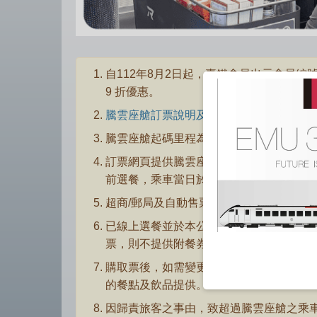
自112年8月2日起，臺鐵會員出示會員編
9 折優惠。
騰雲座艙訂票說明及乘車規定。（另開新
騰雲座艙起碼里程為50公里計價，不發售
訂票網頁提供騰雲座艙線上選餐服務(最遲
前選餐，乘車當日於車站窗口購票，將以車
超商/郵局及自動售票機僅提供騰雲座艙取
已線上選餐並於本公司各售票窗口或新式
票，則不提供附餐券。
購取票後，如需變更日期、車次、車種或座
的餐點及飲品提供。
因歸責旅客之事由，致超過騰雲座艙之乘