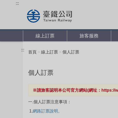
跳
:::
到
主
要
內
線上訂票
旅客服務
容
:::
首頁
線上訂票
個人訂票
個人訂票
※請旅客認明本公司官方網站(網址：https://
一.個人訂票注意事項：
1.
網路訂票說明。