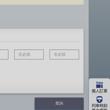
選填三班對號車次。
trainNoList2
trainNoList3
個人訂票
列車時刻