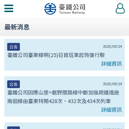
第
功
登
null
能
入
選
頁
最新消息
單
2025/09/24
公告
臺鐵公司臺東線明(25)日首班車起恢復行駛
詳細資訊
2025/09/24
公告
臺鐵公司因應山里=鹿野間路線中斷加強疏運措施
南迴線由臺東特開428次、432次及434次列車
詳細資訊