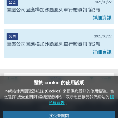
2025/09/22
公告
臺鐵公司因應樺加沙颱風列車行駛資訊 第3報
詳細資訊
2025/09/22
公告
臺鐵公司因應樺加沙颱風列車行駛資訊 第2報
詳細資訊
第
上一頁
第11頁
下一頁
關於 cookie 的使用說明
null
本網站使用瀏覽器紀錄 (Cookies) 來提供您最好的使用體驗。當
頁
您選擇"接受並關閉"繼續瀏覽網站，表示您已接受我們網站的
隱
24小時緊急通報電話：1933（市話、手機，僅限發現軌道、平交道、橋樑及隧
私權宣告
。
道等有障礙物之通報專用）
接受並關閉
隱私權宣告
資通安全政策
著作權聲明
電腦版官網