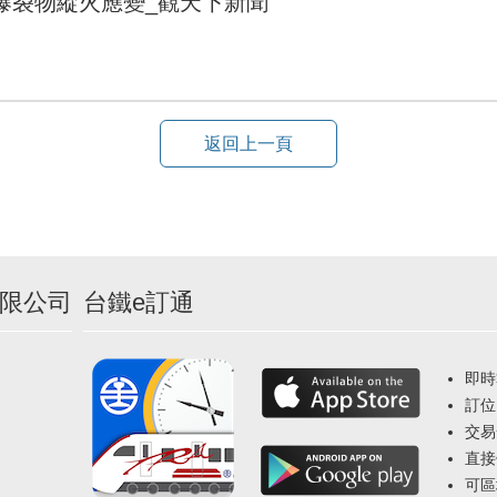
爆裂物縱火應變_觀天下新聞
返回上一頁
限公司
台鐵e訂通
即時
訂位
交易
直接
可區