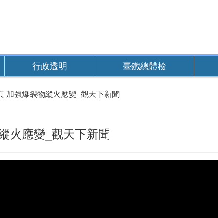
行政透明
臺鐵總體檢
真 加強爆裂物縱火應變_觀天下新聞
縱火應變_觀天下新聞