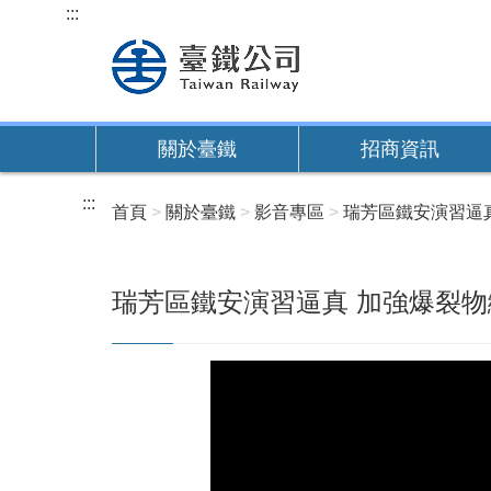
跳
:::
到
主
要
內
關於臺鐵
招商資訊
容
:::
首頁
關於臺鐵
影音專區
瑞芳區鐵安演習逼
瑞芳區鐵安演習逼真 加強爆裂物