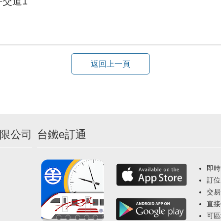
交道1
返回上一頁
限公司
台鐵e訂通
即時
訂位
交易
直接
可區