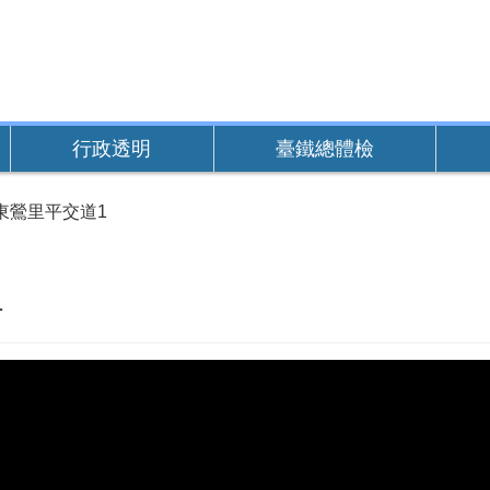
行政透明
臺鐵總體檢
東鶯里平交道1
1