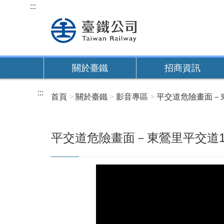
跳
:::
到
主
要
內
關於臺鐵
招商資訊
容
:::
首頁
關於臺鐵
影音專區
平交道危險畫面－
平交道危險畫面－東鶯里平交道