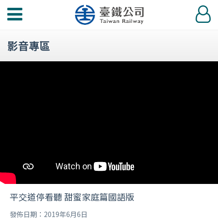
功
登
能
入
選
影音專區
單
平交道停看聽 甜蜜家庭篇國語版
發佈日期：2019年6月6日