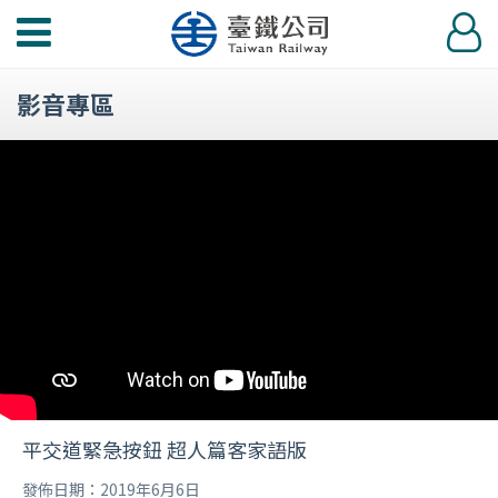
功
登
能
入
選
影音專區
單
平交道緊急按鈕 超人篇客家語版
發佈日期：2019年6月6日