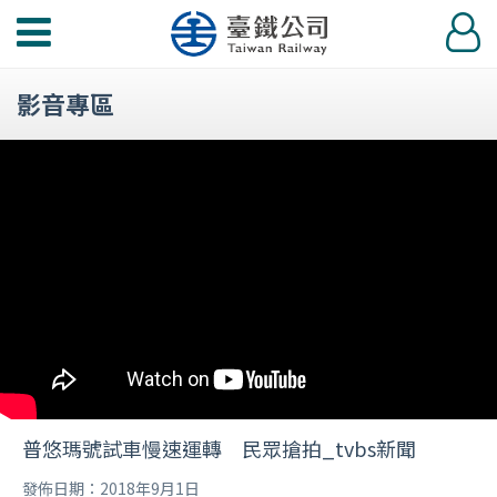
功
登
能
入
選
影音專區
單
普悠瑪號試車慢速運轉 民眾搶拍_tvbs新聞
發佈日期：2018年9月1日