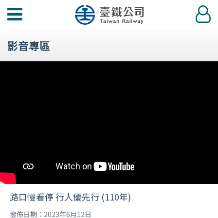
功
登
能
入
選
影音專區
單
路口慢看停 行人優先行 (110年)
發佈日期：2023年6月12日