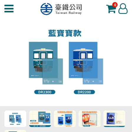
0
臺
登
鐵
入
夢
工
場
功
能
選
單