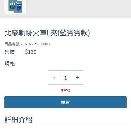
北廠軌跡火車L夾(藍寶寶款)
商品編號：0797725768482
售價
$139
規格
數
-
+
量
庫存5份
購買
詳細介紹