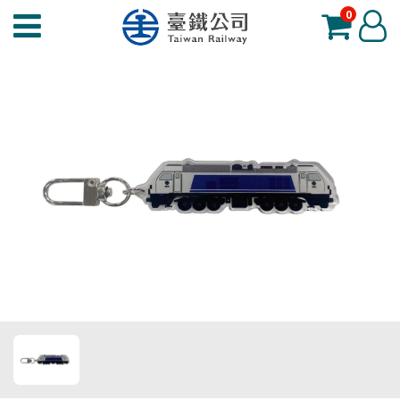
0
臺
登
鐵
入
夢
工
場
功
能
選
單