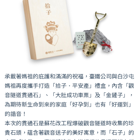
承載著媽祖的庇護和滿滿的祝福，臺鐵公司與白沙屯
媽祖再度攜手打造「拾子．平安產」禮盒，內含「觀
音隧道貫通石」、「大肚成功車票」及「金鏟子」，
為期待新生命到來的家庭「好孕到」也有「好運到」
的諧音！
本次的貫通石是蘇花改工程爆破觀音隧道時收集的珍
貴石頭，蘊含著觀音送子的美好寓意，而「石子」的