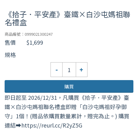
《拾子．平安產》臺鐵×白沙屯媽祖聯
名禮盒
商品編號：0999021300247
售價
$1,699
規格
數
-
+
量
購買
即日起至 2026/12/31，凡購買《拾子．平安產》臺
鐵×白沙屯媽祖聯名禮盒即贈「白沙屯媽祖好孕御
守」1個！(贈品依購買數量累計，贈完為止。) 購買
連結➡️https://reurl.cc/R2yZ5G