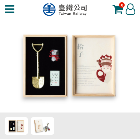
0
臺
登
鐵
入
夢
工
場
功
能
選
單