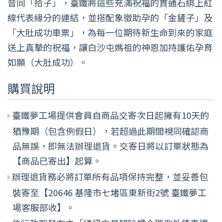
音同「拾子」，臺鐵將這些充滿祝福的貫通石綁上紅
線代表緣分的連結，並搭配象徵助孕的「金鏟子」及
「大肚成功車票」，為每一位期待新生命到來的家庭
送上真摯的祝福，讓白沙屯媽祖的神恩加持護佑孕育
如願（大肚成功）。
購買說明
臺鐵夢工場提供會員自商品交寄次日起擁有10天的
猶豫期（包含例假日），若超過此期間視同確認商
品無誤，即無法辦理退貨。交寄日將以訂單狀態為
【商品已寄出】起算。
辦理退貨務必將訂單所有品項保持完整，並妥善包
裝寄至【20646 基隆市七堵區東新街2號 臺鐵夢工
場客服部收】。