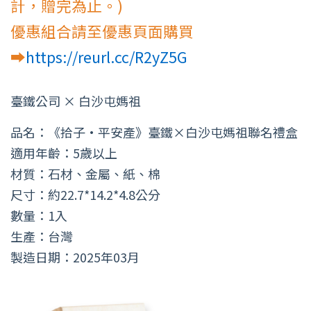
計，贈完為止。)
優惠組合請至優惠頁面購買
➡️
https://reurl.cc/R2yZ5G
臺鐵公司 × 白沙屯媽祖
品名：《拾子·平安產》臺鐵×白沙屯媽祖聯名禮盒
適用年齡：5歲以上
材質：石材、金屬、紙、棉
尺寸：約22.7*14.2*4.8公分
數量：1入
生產：台灣
製造日期：2025年03月