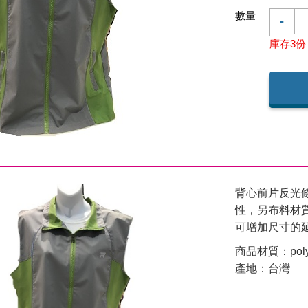
數量
-
庫存3份
背心前片反光條
性，另布料材
可增加尺寸的
商品材質：polye
產地：台灣