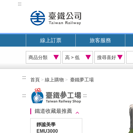
跳
:::
到
主
要
內
線上訂票
旅客服務
容
商
價
搜
品
格
尋
分
排
喜
類
序
好
:::
首頁
線上購物
臺鐵夢工場
A
:::
:::
鐵道收藏最推薦
靜謐美學
EMU3000