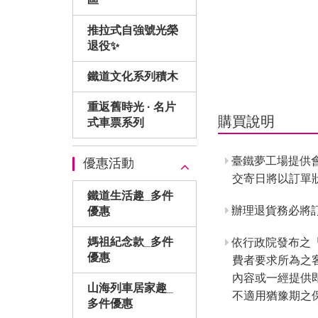
推拉式自強號光榮
退役✨
鐵道文化系列積木
重返舊時光 · 名片
購買說明
式車票系列
臺鐵夢工場提供
優惠活動
交寄日將以訂單
鐵道生活趣_多件
辦理退貨務必將訂
優惠
媽祖紀念款_多件
依行政院發布之
優惠
費者要求所為之
內容或一經提供
山海列車居家趣_
不適用猶豫期之
多件優惠