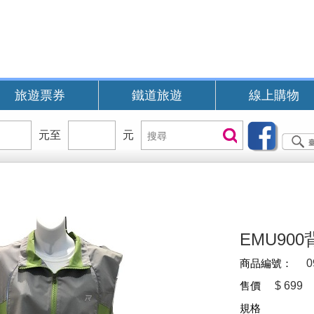
旅遊票券
鐵道旅遊
線上購物
價
元至
價
元
搜
搜尋
位
位
尋
區
區
間
間
B
EMU900背
商品編號：
0
售價
$
699
規格