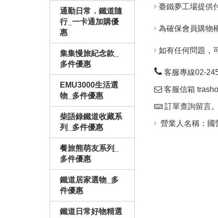
臺鐵夢工場提供
通勤日常．鐵道隨
行_一卡通加購優
為確保會員購物
惠
如有任何問題，
集集慢旅紀念款_
多件優惠
客服專線02-24563
EMU3000生活選
客服信箱 trashop
物_多件優惠
訂單查詢留言
柴語錄鐵道收藏系
營業人名稱：國營
列_多件優惠
餐旅熊萌友系列_
多件優惠
鐵道居家選物_多
件優惠
鐵道日常好物精選