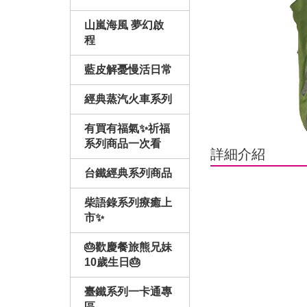
山嵐海風 夢幻啟
程
藍皮解憂慢活日常
經典蒸汽火車系列
有買有福氣✨祈福
系列商品一次看
詳細介紹
台鐵經典系列商品
柴語錄系列療癒上
市✨
🎂歡慶餐旅熊兄妹
10歲生日🎂
臺鐵系列一卡通專
區