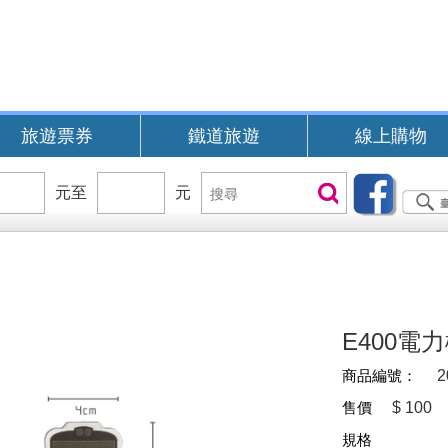
旅遊票券
鐵道旅遊
線上購物
價
元至
價
元
搜
搜尋
位
位
尋
區
區
間
間
B
E400電
商品編號：
2
售價
$
100
規格