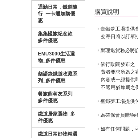
通勤日常．鐵道隨
購買說明
行_一卡通加購優
惠
臺鐵夢工場提供
集集慢旅紀念款_
交寄日將以訂單
多件優惠
辦理退貨務必將訂
EMU3000生活選
物_多件優惠
依行政院發布之
費者要求所為之
柴語錄鐵道收藏系
內容或一經提供
列_多件優惠
不適用猶豫期之
餐旅熊萌友系列_
多件優惠
臺鐵夢工場提供
鐵道居家選物_多
為確保會員購物
件優惠
如有任何問題，
鐵道日常好物精選