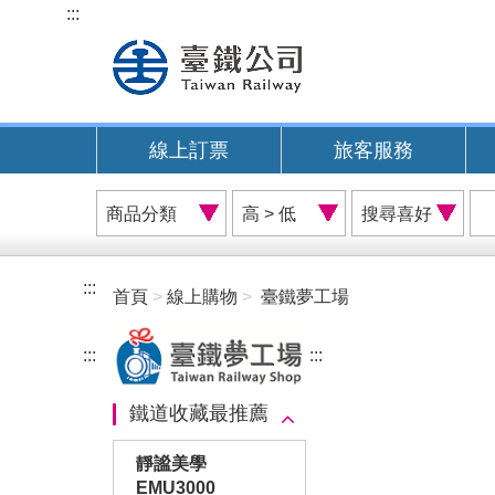
跳
:::
到
主
要
內
線上訂票
旅客服務
容
商
價
搜
品
格
尋
分
排
喜
類
序
好
:::
首頁
線上購物
臺鐵夢工場
A
:::
:::
鐵道收藏最推薦
靜謐美學
EMU3000