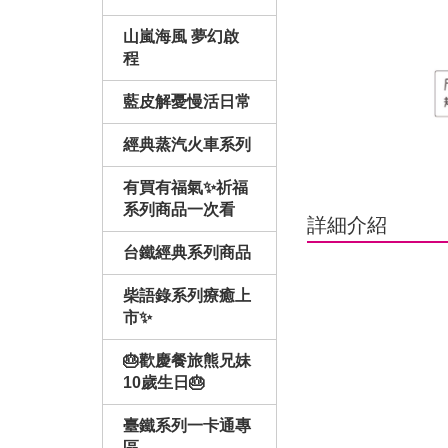
山嵐海風 夢幻啟
程
藍皮解憂慢活日常
經典蒸汽火車系列
有買有福氣✨祈福
系列商品一次看
詳細介紹
台鐵經典系列商品
柴語錄系列療癒上
市✨
🎂歡慶餐旅熊兄妹
10歲生日🎂
臺鐵系列一卡通專
區