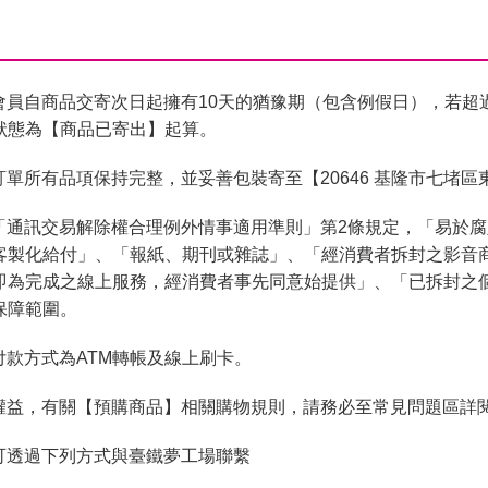
會員自商品交寄次日起擁有10天的猶豫期（包含例假日），若超
狀態為【商品已寄出】起算。
單所有品項保持完整，並妥善包裝寄至【20646 基隆市七堵區
「通訊交易解除權合理例外情事適用準則」第2條規定，「易於
客製化給付」、「報紙、期刊或雜誌」、「經消費者拆封之影音
即為完成之線上服務，經消費者事先同意始提供」、「已拆封之
保障範圍。
付款方式為ATM轉帳及線上刷卡。
權益，有關【預購商品】相關購物規則，請務必至常見問題區詳
可透過下列方式與臺鐵夢工場聯繫