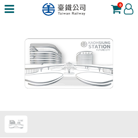
0
臺
登
鐵
入
夢
工
場
功
能
選
單