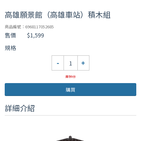
高雄願景館（高雄車站）積木組
商品編號：6968117052685
售價
$1,599
規格
數
-
+
量
庫存9份
購買
詳細介紹