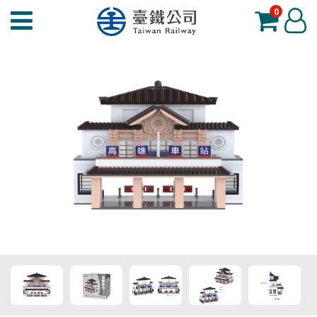
0
臺
登
鐵
入
夢
工
場
功
能
選
單