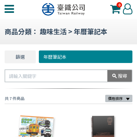
0
臺
登
鐵
入
夢
商品分類：
趣味生活
>
年曆筆記本
工
場
功
篩選
篩
年曆筆記本
能
選
選
搜
搜尋
單
尋
共 7 件商品
價格排序