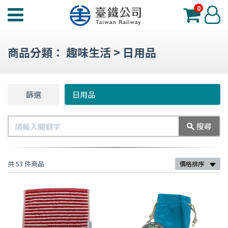
0
臺
登
鐵
入
夢
商品分類：
趣味生活
>
日用品
工
場
功
篩選
篩
日用品
能
選
選
搜
搜尋
單
尋
共 53 件商品
價格排序