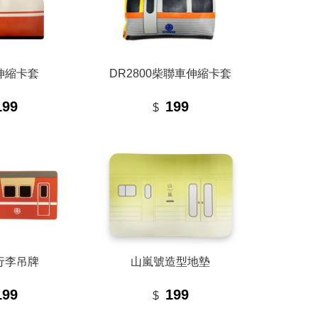
伸縮卡套
DR2800柴聯車伸縮卡套
199
199
$
行李吊牌
山嵐號造型地墊
199
199
$