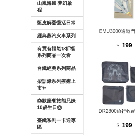
山嵐海風 夢幻啟
程
藍皮解憂慢活日常
EMU3000通道
經典蒸汽火車系列
199
$
有買有福氣✨祈福
系列商品一次看
台鐵經典系列商品
柴語錄系列療癒上
市✨
🎂歡慶餐旅熊兄妹
10歲生日🎂
DR2800旅行收
臺鐵系列一卡通專
199
$
區