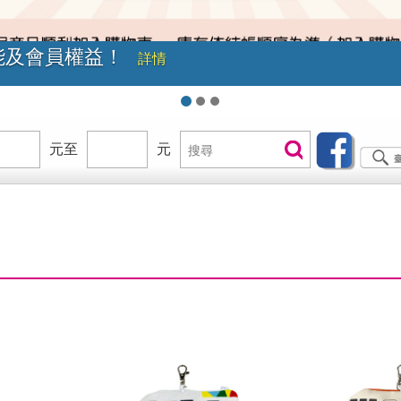
級！現在就加入臺鐵會員享福利
詳情
價
元至
價
元
搜
搜尋
位
位
尋
區
區
間
間
B