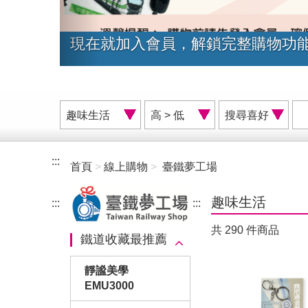
臺鐵夢工場網路商店會員福利再升
商
價
搜
品
格
尋
分
排
喜
類
序
好
:::
首頁
線上購物
臺鐵夢工場
A
趣味生活
:::
:::
共 290 件商品
鐵道收藏最推薦
靜謐美學
EMU3000