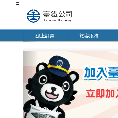
跳
:::
到
主
要
內
線上訂票
旅客服務
容
上
一
張
圖
片