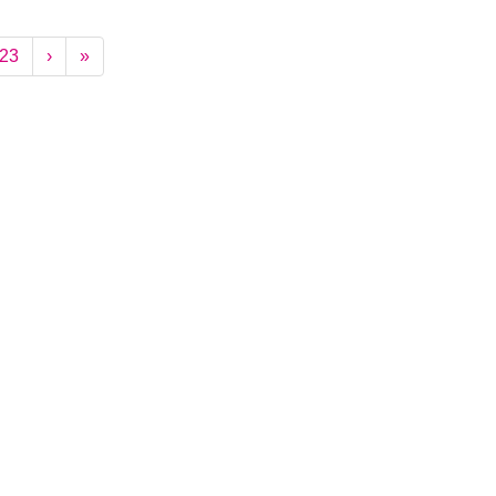
23
›
»