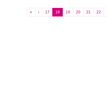
(current)
«
‹
17
18
19
20
21
22