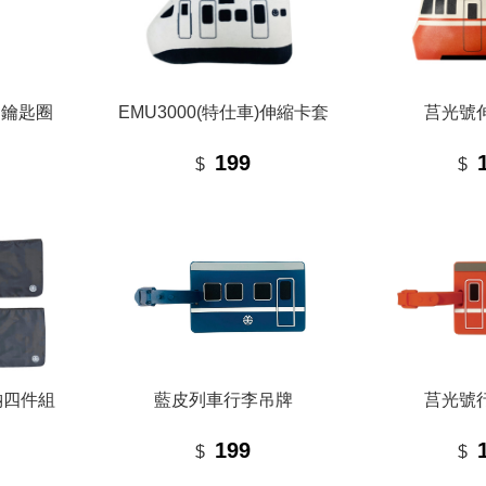
門鑰匙圈
EMU3000(特仕車)伸縮卡套
莒光號
199
$
$
納四件組
藍皮列車行李吊牌
莒光號
199
$
$