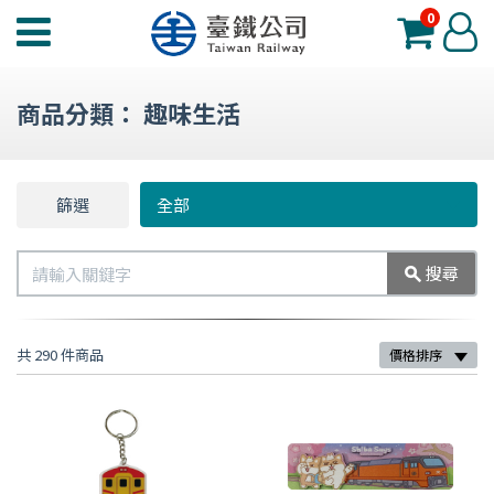
0
臺
登
鐵
入
夢
商品分類：
趣味生活
工
場
功
篩選
篩
全部
能
選
選
搜
搜尋
單
尋
共 290 件商品
價格排序