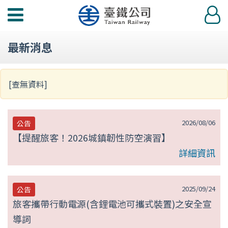
第
功
登
null
能
入
選
頁
最新消息
單
[查無資料]
2026/08/06
公告
【提醒旅客！2026城鎮韌性防空演習】
詳細資訊
2025/09/24
公告
旅客攜帶行動電源(含鋰電池可攜式裝置)之安全宣
導詞