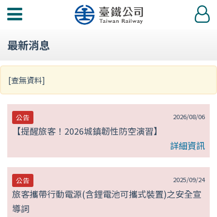
第
功
登
null
能
入
選
頁
最新消息
單
[查無資料]
2026/08/06
公告
【提醒旅客！2026城鎮韌性防空演習】
詳細資訊
2025/09/24
公告
旅客攜帶行動電源(含鋰電池可攜式裝置)之安全宣
導詞