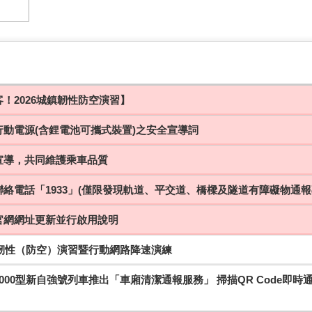
！2026城鎮韌性防空演習】
行動電源(含鋰電池可攜式裝置)之安全宣導詞
宣導，共同維護乘車品質
絡電話「1933」(僅限發現軌道、平交道、橋樑及隧道有障礙物通報
官網網址更新並行啟用說明
鎮韌性（防空）演習暨行動網路降速演練
000型新自強號列車推出「車廂清潔通報服務」 掃描QR Code即