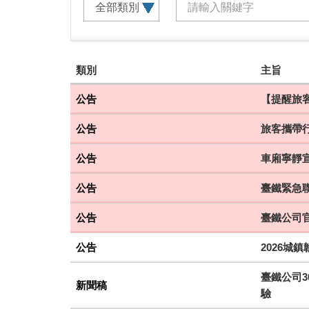
建
類別
主旨
議
搭
公告
【提醒旅客
乘
公告
旅客攜帶
車
次
公告
車廂寧靜
公告
臺鐵緊急聯
公告
臺鐵公司
公告
2026城
臺鐵公司3
新聞稿
驗