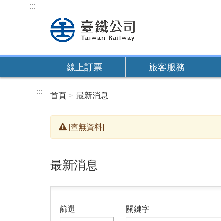
跳
:::
到
主
要
內
線上訂票
旅客服務
容
:::
首頁
最新消息
[查無資料]
最新消息
篩選
關鍵字