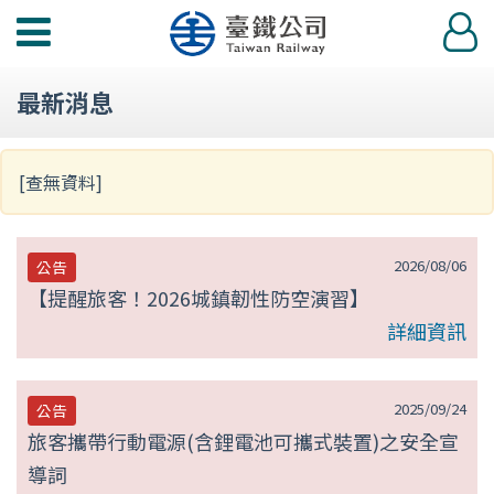
第
功
登
null
能
入
選
頁
最新消息
單
[查無資料]
2026/08/06
公告
【提醒旅客！2026城鎮韌性防空演習】
詳細資訊
2025/09/24
公告
旅客攜帶行動電源(含鋰電池可攜式裝置)之安全宣
導詞