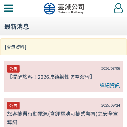
第
功
登
null
能
入
選
頁
最新消息
單
[查無資料]
2026/08/06
公告
【提醒旅客！2026城鎮韌性防空演習】
詳細資訊
2025/09/24
公告
旅客攜帶行動電源(含鋰電池可攜式裝置)之安全宣
導詞