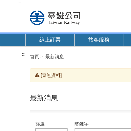
跳
:::
到
主
要
內
線上訂票
旅客服務
容
:::
首頁
最新消息
[查無資料]
最新消息
篩選
關鍵字