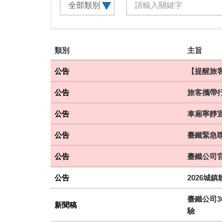
建
類別
主旨
議
搭
公告
【提醒旅客
乘
公告
旅客攜帶
車
次
公告
車廂寧靜
公告
臺鐵緊急聯
公告
臺鐵公司
公告
2026城
臺鐵公司3
新聞稿
驗