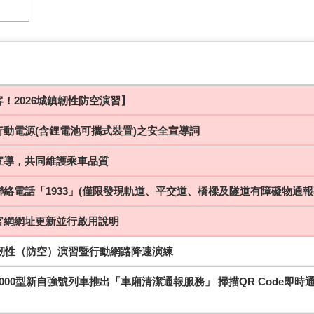
！2026城鎮韌性防空演習】
行動電源(含鋰電池可攜式裝置)之安全宣導詞
宣導，共同維護乘車品質
絡電話「1933」(僅限發現軌道、平交道、橋樑及隧道有障礙物通報
官網網址更新並行啟用說明
鎮韌性（防空）演習暨行動網路降速演練
000型新自強號列車推出「車廂清潔通報服務」 掃描QR Code即