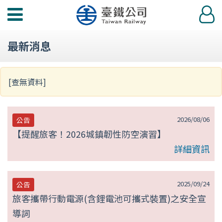
第
功
登
null
能
入
選
頁
最新消息
單
[查無資料]
2026/08/06
公告
【提醒旅客！2026城鎮韌性防空演習】
詳細資訊
2025/09/24
公告
旅客攜帶行動電源(含鋰電池可攜式裝置)之安全宣
導詞