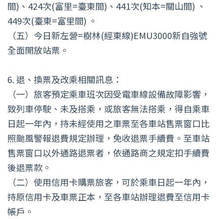
間)、424次(富里=臺東間)、441次(知本=關山間) 、
449次(臺東=富里間) 。
（五）今日新左營=樹林(經東線)EMU3000新自強號
全面開放站票。
6. 退、換票及改乘相關訊息：
（一）旅客預定乘車班次因受電車線設備故障影響，
致列車停駛、未及搭乘，或旅客無法搭乘，得自乘車
日起一年內，持未經使用之車票至各車站售票窗口比
照颱風警報退費規定辦理，免收退票手續費。至車站
售票窗口以外通路退票者，依通路商之規定扣手續費
後退票款。
（二）使用信用卡購票旅客，可於乘車日起一年內，
持原信用卡及車票正本，至各車站辦理退費至信用卡
帳戶。