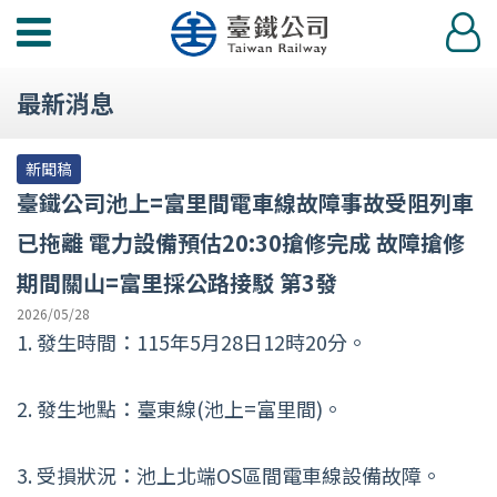
功
登
能
入
選
最新消息
單
新聞稿
臺鐵公司池上=富里間電車線故障事故受阻列車
已拖離 電力設備預估20:30搶修完成 故障搶修
期間關山=富里採公路接駁 第3發
2026/05/28
1. 發生時間：115年5月28日12時20分。
2. 發生地點：臺東線(池上=富里間)。
3. 受損狀況：池上北端OS區間電車線設備故障。