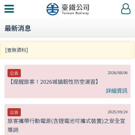
第
功
登
null
能
入
選
頁
最新消息
單
[查無資料]
2026/08/06
公告
【提醒旅客！2026城鎮韌性防空演習】
詳細資訊
2025/09/24
公告
旅客攜帶行動電源(含鋰電池可攜式裝置)之安全宣
導詞