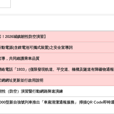
！2026城鎮韌性防空演習】
行動電源(含鋰電池可攜式裝置)之安全宣導詞
宣導，共同維護乘車品質
絡電話「1933」(僅限發現軌道、平交道、橋樑及隧道有障礙物通報
官網網址更新並行啟用說明
鎮韌性（防空）演習暨行動網路降速演練
000型新自強號列車推出「車廂清潔通報服務」 掃描QR Code即