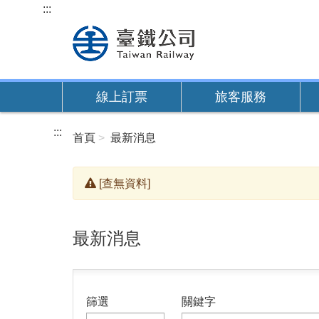
跳
:::
到
主
要
內
線上訂票
旅客服務
容
:::
首頁
最新消息
[查無資料]
最新消息
篩選
關鍵字