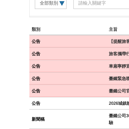
建
類別
主旨
議
搭
公告
【提醒旅客
乘
公告
旅客攜帶
車
次
公告
車廂寧靜
公告
臺鐵緊急聯
公告
臺鐵公司
公告
2026城
臺鐵公司3
新聞稿
驗