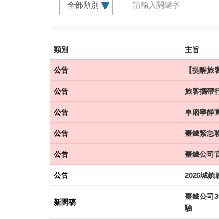
建
類別
主旨
議
搭
公告
【提醒旅客
乘
公告
旅客攜帶
車
次
公告
車廂寧靜
公告
臺鐵緊急聯
公告
臺鐵公司
公告
2026城
臺鐵公司3
新聞稿
驗