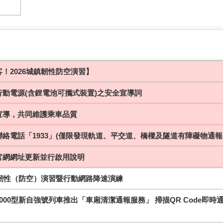
！2026城鎮韌性防空演習】
行動電源(含鋰電池可攜式裝置)之安全宣導詞
宣導，共同維護乘車品質
絡電話「1933」(僅限發現軌道、平交道、橋樑及隧道有障礙物通報
官網網址更新並行啟用說明
鎮韌性（防空）演習暨行動網路降速演練
000型新自強號列車推出「車廂清潔通報服務」 掃描QR Code即