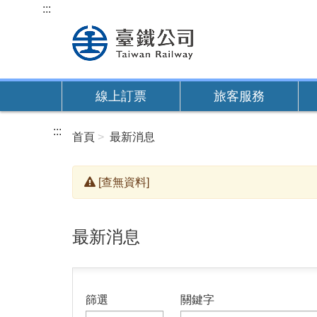
跳
:::
到
主
要
內
線上訂票
旅客服務
容
:::
首頁
最新消息
[查無資料]
最新消息
篩選
關鍵字