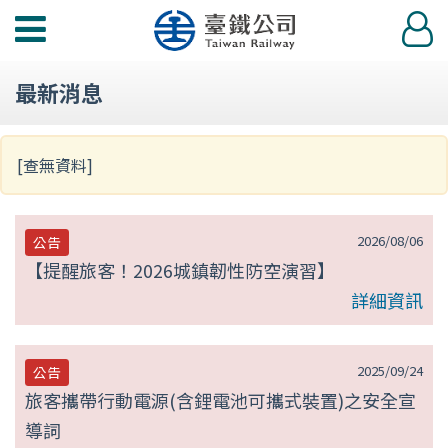
第
功
登
null
能
入
選
頁
最新消息
單
[查無資料]
2026/08/06
公告
【提醒旅客！2026城鎮韌性防空演習】
詳細資訊
2025/09/24
公告
旅客攜帶行動電源(含鋰電池可攜式裝置)之安全宣
導詞