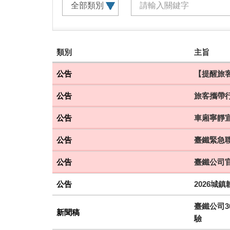
建
類別
主旨
議
搭
公告
【提醒旅客
乘
公告
旅客攜帶
車
次
公告
車廂寧靜
公告
臺鐵緊急聯
公告
臺鐵公司
公告
2026城
臺鐵公司3
新聞稿
驗