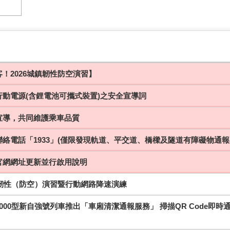
！2026城鎮韌性防空演習】
行動電源(含鋰電池可攜式裝置)之安全宣導詞
宣導，共同維護乘車品質
絡電話「1933」(僅限發現軌道、平交道、橋樑及隧道有障礙物通報
官網網址更新並行啟用說明
鎮韌性（防空）演習暨行動網路降速演練
000型新自強號列車推出「車廂清潔通報服務」 掃描QR Code即