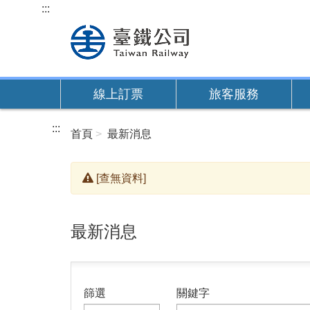
跳
:::
到
主
要
內
線上訂票
旅客服務
容
:::
首頁
最新消息
[查無資料]
最新消息
篩選
關鍵字