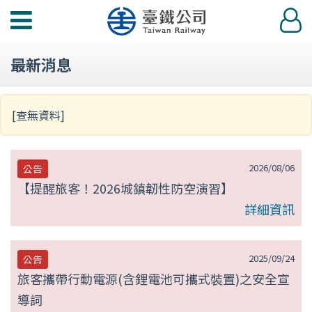
第
功
登
null
能
入
選
頁
最新消息
單
[查無資料]
2026/08/06
公告
【提醒旅客！2026城鎮韌性防空演習】
詳細資訊
2025/09/24
公告
旅客攜帶行動電源(含鋰電池可攜式裝置)之安全宣
導詞