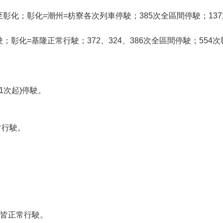
駛至彰化；彰化=潮州=枋寮各次列車停駛；385次全區間停駛；13
駛；彰化=基隆正常行駛；372、324、386次全區間停駛；554
21次起)停駛。
常行駛。
線皆正常行駛。