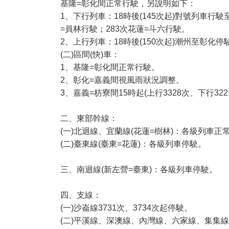
基隆=彰化間正常行駛，另說明如下：
1、下行列車：18時後(145次起)對號列車行
=員林行駛；283次花蓮=斗六行駛。
2、上行列車：18時後(150次起)潮州至彰化停
(二)區間(快)車：
1、基隆=彰化間正常行駛。
2、彰化=嘉義間視風雨狀況調整。
3、嘉義=枋寮間15時起(上行3328次、下行32
二、東部幹線：
(一)北迴線、宜蘭線(花蓮=樹林)：各級列車正
(二)臺東線(臺東=花蓮)：各級列車停駛。
三、南迴線(新左營=臺東)：各級列車停駛。
四、支線：
(一)沙崙線3731次、3734次起停駛。
(二)平溪線、深澳線、內灣線、六家線、集集