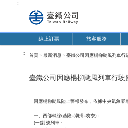
跳
:::
到
主
要
內
線上訂票
旅客服務
容
:::
首頁
最新消息
臺鐵公司因應楊柳颱風列車行駛
臺鐵公司因應楊柳颱風列車行駛資
因應楊柳颱風陸上警報發布，依據中央氣象署最
一、西部幹線(基隆=潮州=枋寮)：
(一)對號列車：