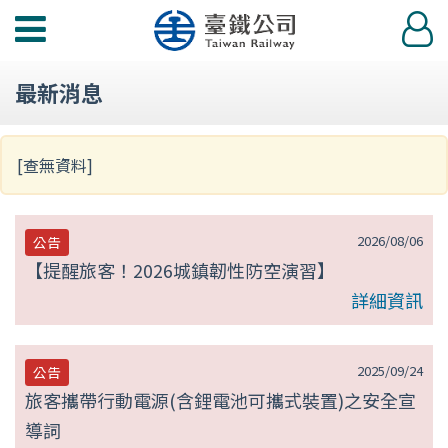
第
功
登
null
能
入
選
頁
最新消息
單
[查無資料]
2026/08/06
公告
【提醒旅客！2026城鎮韌性防空演習】
詳細資訊
2025/09/24
公告
旅客攜帶行動電源(含鋰電池可攜式裝置)之安全宣
導詞