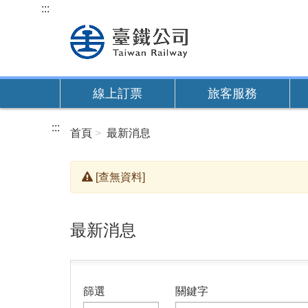
跳
:::
到
主
要
內
線上訂票
旅客服務
容
:::
首頁
最新消息
[查無資料]
最新消息
篩選
關鍵字