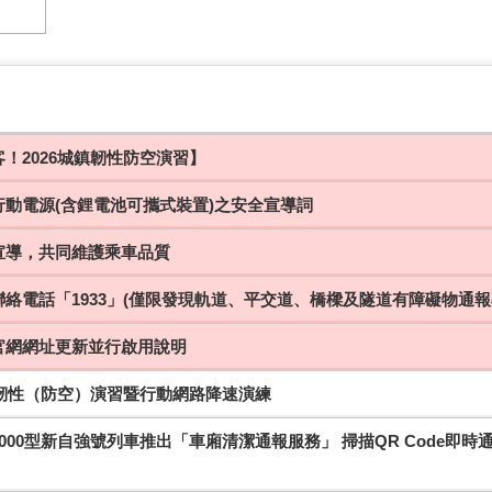
！2026城鎮韌性防空演習】
行動電源(含鋰電池可攜式裝置)之安全宣導詞
宣導，共同維護乘車品質
絡電話「1933」(僅限發現軌道、平交道、橋樑及隧道有障礙物通報
官網網址更新並行啟用說明
鎮韌性（防空）演習暨行動網路降速演練
000型新自強號列車推出「車廂清潔通報服務」 掃描QR Code即