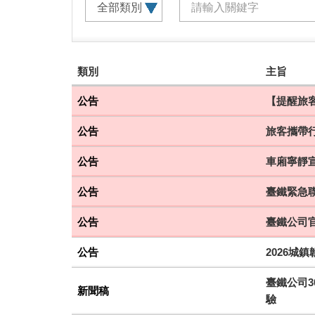
建
類別
主旨
議
搭
公告
【提醒旅客
乘
公告
旅客攜帶
車
次
公告
車廂寧靜
公告
臺鐵緊急聯
公告
臺鐵公司
公告
2026城
臺鐵公司3
新聞稿
驗