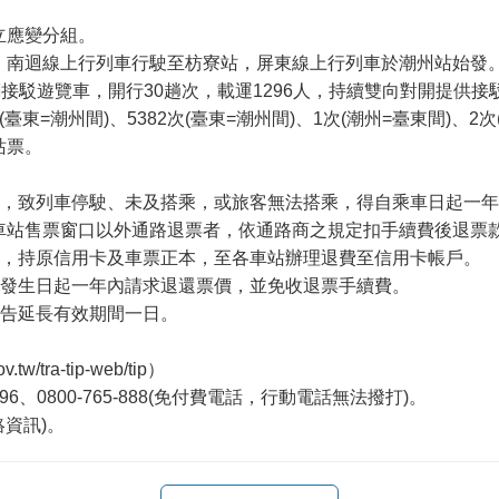
立應變分組。
，南迴線上行列車行駛至枋寮站，屏東線上行列車於潮州站始發
接駁遊覽車，開行30趟次，載運1296人，持續雙向對開提供接
(臺東=潮州間)、5382次(臺東=潮州間)、1次(潮州=臺東間)、2次
站票。
響，致列車停駛、未及搭乘，或旅客無法搭乘，得自乘車日起一
車站售票窗口以外通路退票者，依通路商之規定扣手續費後退票
內，持原信用卡及車票正本，至各車站辦理退費至信用卡帳戶。
自發生日起一年內請求退還票價，並免收退票手續費。
公告延長有效期間一日。
w/tra-tip-web/tip）
96、0800-765-888(免付費電話，行動電話無法撥打)。
絡資訊)。