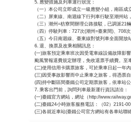
5. 應變措施及列車運行狀況：
（一）本公司立即成立一級應變小組，南區成
（二）屏東線、南迴線下行列車行駛至潮州站
（三）潮州=枋寮間辦理公路接駁，已調派21輛
（四）停駛列車：727次(潮州=臺東間)、708次
（五）今日南迴線、臺東線對號列車全面開放
6. 退、換票及改乘相關訊息：
(一)旅客預定乘車班次因受電車線設備故障影
颱風警報退費規定辦理，免收退票手續費。至
(二)使用信用卡購票旅客，可於乘車日起一年
(三)因受事故影響而中止乘車之旅客，得憑票
(四)持中斷區間臺鐵公司定期票旅客，依車站
7. 乘客出門前，詢問列車最新運行資訊請洽：
(一)臺鐵官方網站，網址（http://www.railway.gov.t
(二)臺鐵24小時旅客服務電話：（02）2191-00
(三)各就近車站(臺鐵公司官方網站有各車站聯