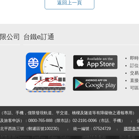
返回上一頁
限公司
台鐵e訂通
即時
訂位
交易
直接
可區
33（市話、手機，僅限發現軌道、平交道、橋樑及隧道等有障礙物之通報專用）
申訴）：0800-765-888（限市話）02-2191-0096（市話、手機）
平西路三號（郵遞區號100230）
統一編號：07524729
國營臺
用Chrome, FireFox, Edge, Safari
網路語音客服
數位客服