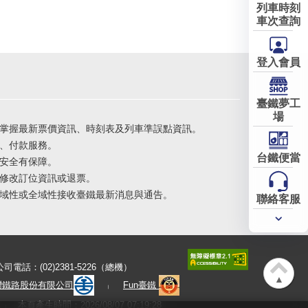
列車時刻
車次查詢
登入會員
臺鐵夢工
場
掌握最新票價資訊、時刻表及列車準誤點資訊。
、付款服務。
台鐵便當
安全有保障。
修改訂位資訊或退票。
域性或全域性接收臺鐵最新消息與通告。
聯絡客服
常用
服務
公司電話：(02)2381-5226（總機）
▲
灣鐵路股份有限公司
Fun臺鐵
本頁產生時間：2026/08/07 07:19:28