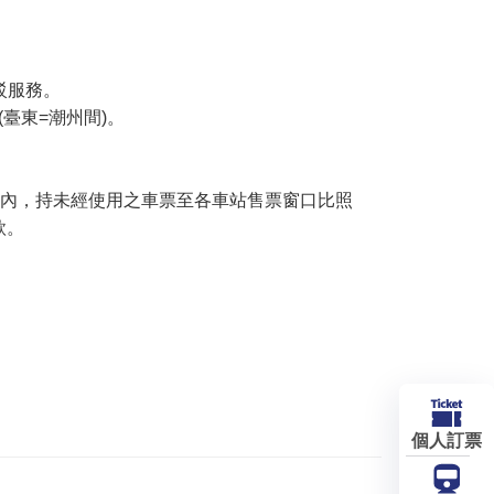
。
駁服務。
(臺東=潮州間)。
年內，持未經使用之車票至各車站售票窗口比照
款。
個人訂票