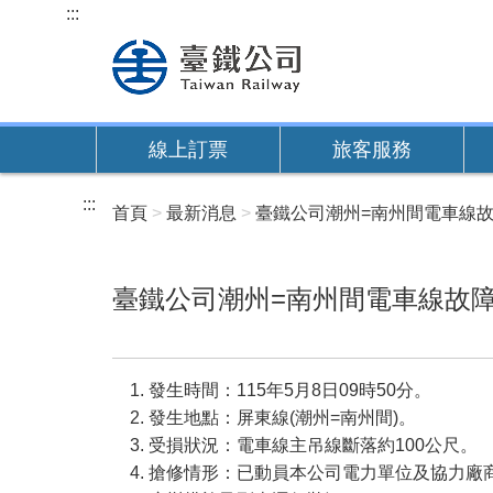
跳
:::
到
主
要
內
線上訂票
旅客服務
容
:::
首頁
最新消息
臺鐵公司潮州=南州間電車線故
臺鐵公司潮州=南州間電車線故障
1. 發生時間：115年5月8日09時50分。
2. 發生地點：屏東線(潮州=南州間)。
3. 受損狀況：電車線主吊線斷落約100公尺。
4. 搶修情形：已動員本公司電力單位及協力廠商