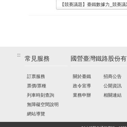
【競賽議題】臺鐵數據力_競賽議題
:::
常見服務
國營臺灣鐵路股份有
訂票服務
關於臺鐵
招商公告
票價/票種
政令宣導
公開資訊
列車時刻查詢
業務申辦
相關連結
無障礙空間說明
網站導覽