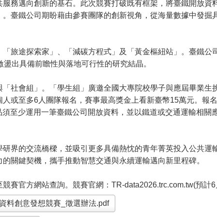
務邁向創新的基石。此次競賽打破既有框架，將臺鐵開放資料
）。臺鐵公司期盼藉由參賽團隊的創新視角，從海量數據中發掘
旅途探索家」、「減碳方程式」及「黃金樞紐站」。臺鐵公司
激盪出具備前瞻性與落地可行性的研究結晶。
社會組」。「學生組」廣邀全國大專院校學子與應屆畢業生挑
或至多6人團隊報名，賽事最高獎金上看新臺幣15萬元。報名時間
賽作品須至少運用一筆臺鐵公司開放資料，並以鐵道或交通運輸相
界的交流橋樑，並吸引更多具備熱忱的青年菁英投入公共運輸
力的關鍵契機，攜手推動智慧交通與永續運輸邁向新里程碑。
查詢。競賽官網：TR-data2026.trc.com.tw(預計6
資料創意發想競賽_徵選辦法.pdf