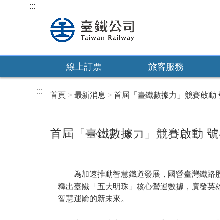
跳
:::
到
主
要
內
線上訂票
旅客服務
容
:::
首頁
最新消息
首屆「臺鐵數據力」競賽啟動
首屆「臺鐵數據力」競賽啟動 
為加速推動智慧鐵道發展，國營臺灣鐵路股份
釋出臺鐵「五大明珠」核心營運數據，廣發英雄
智慧運輸的新未來。