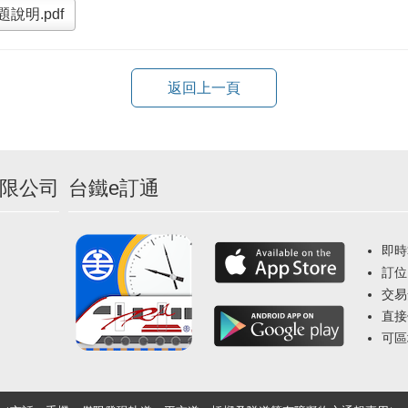
說明.pdf
返回上一頁
限公司
台鐵e訂通
即時
訂位
交易
直接
可區