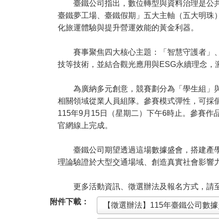
臺鐵公司指出，數位轉型與資料治理是公共服
臺鐵夢工場、臺鐵假期」五大主軸（五大明珠
化旅運體驗與提升營運效能的黃金利器。
賽事聚焦四大核心主題：「智慧守護者」、「
技等技術，並結合觀光應用與ESG永續理念，
為廣納多元創意，競賽劃分為「學生組」與「
相關領域從業人員組隊。參賽模式彈性，可採個人
115年9月15日（星期二）下午6時止。參
官網線上完成。
臺鐵公司期望透過這場數據盛會，搭建產學研
理論驗證於大型交通場域、創造真實社會影響
更多活動資訊、徵選辦法及報名方式，請至競賽官方網站
附件下載：
【徵選辦法】115年臺鐵公司數據