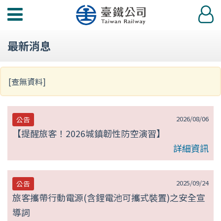
第
功
登
null
能
入
選
頁
最新消息
單
[查無資料]
2026/08/06
公告
【提醒旅客！2026城鎮韌性防空演習】
詳細資訊
2025/09/24
公告
旅客攜帶行動電源(含鋰電池可攜式裝置)之安全宣
導詞