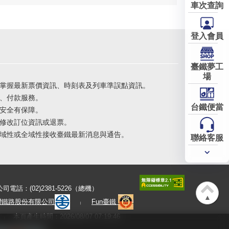
車次查詢
登入會員
臺鐵夢工
場
掌握最新票價資訊、時刻表及列車準誤點資訊。
、付款服務。
台鐵便當
安全有保障。
修改訂位資訊或退票。
域性或全域性接收臺鐵最新消息與通告。
聯絡客服
常用
服務
公司電話：(02)2381-5226（總機）
▲
灣鐵路股份有限公司
Fun臺鐵
本頁產生時間：2026/08/07 07:19:46