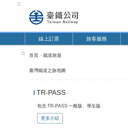
跳
:::
到
主
要
內
線上訂票
旅客服務
容
:::
首頁
鐵道旅遊
臺灣鐵道之旅地圖
TR-PASS
包含 TR-PASS 一般版、學生版
更多介紹