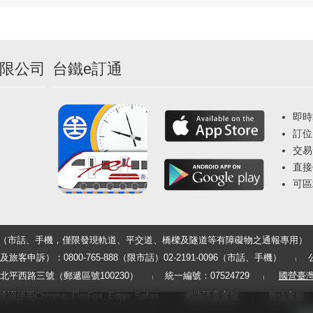
限公司
台鐵e訂通
即時
訂位
交易
直接
可區
33（市話、手機，僅限發現軌道、平交道、橋樑及隧道等有障礙物之通報專用）
申訴）：0800-765-888（限市話）02-2191-0096（市話、手機）
平西路三號（郵遞區號100230）
統一編號：07524729
國營臺
用Chrome, FireFox, Edge, Safari
網路語音客服
數位客服