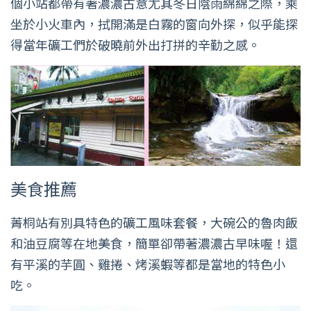
個小站都帶有著濃濃古意尤其冬日陰雨綿綿之際，乘
坐於小火車內，拭開滿是白霧的窗向外探，似乎能探
得當年礦工們於破曉前外出打拼的辛勤之感。
美食推薦
菁桐站有別具特色的礦工風味套餐，大碗公的魯肉飯
和油豆腐等在地美食，簡單卻帶著濃濃古早味喔！還
有平溪的芋圓、雞捲、烤溪蝦等都是當地的特色小
吃。