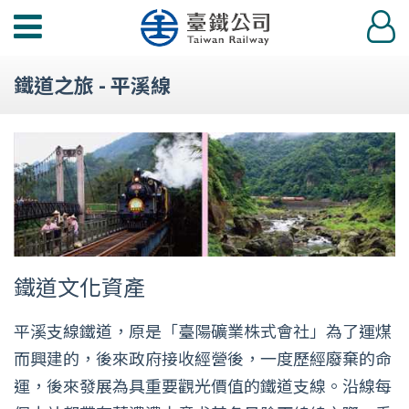
功
登
能
入
選
鐵道之旅 - 平溪線
單
鐵道文化資產
平溪支線鐵道，原是「臺陽礦業株式會社」為了運煤
而興建的，後來政府接收經營後，一度歷經廢棄的命
運，後來發展為具重要觀光價值的鐵道支線。沿線每