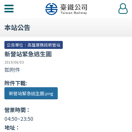
功
登
能
入
選
本站公告
單
公告單位：高雄運務段新營站
新營站緊急逃生圖
2019/06/03
如附件
附件下載:
新營站緊急逃生圖.png
營業時間：
04:50~23:50
地址：