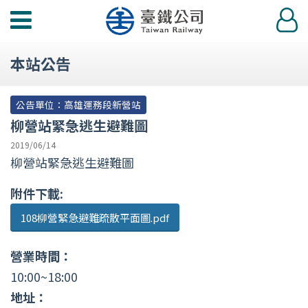
功
登
能
入
選
本站公告
單
公告單位：高雄運務段新營站
柳營站緊急逃生避難圖
2019/06/14
柳營站緊急逃生避難圖
附件下載:
108柳營緊急避難疏散平面圖.pdf
營業時間：
10:00~18:00
地址：