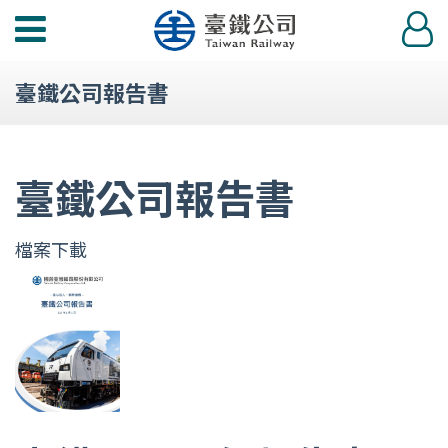
功
登
能
入
選
臺鐵公司報告書
單
臺鐵公司報告書
檔案下載