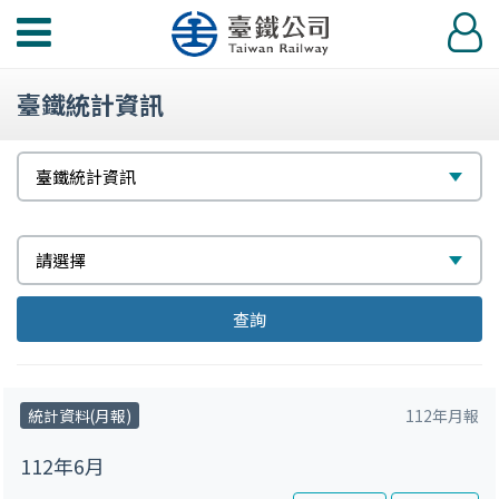
功
登
能
入
選
臺鐵統計資訊
單
請
選
臺鐵統計資訊
選
擇
擇
請
選
請選擇
選
擇
請
請
請
查詢
擇
選
選
選
擇
擇
擇
統計資料(月報)
112年月報
112年6月