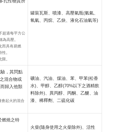
多孔性物質所
罐裝瓦斯、噴漆、高壓氣瓶(氫氣、
氧氣、丙烷、乙炔、液化石油氣等)
下超過每平方公
稱為高壓。
化而具有易燃
特性。
此限。
試驗，其閃點
礦油、汽油、煤油、苯、甲苯(松香
體之混合物或
水)、甲醇、乙醇(70%以下之酒精飲
性而歸入他類
料除外)、異丙醇、丙酮、乙醚、油
漆、稀釋劑、二硫化碳
種會起火的混合
於燃燒之特
火柴(隨身使用之火柴除外)、活性