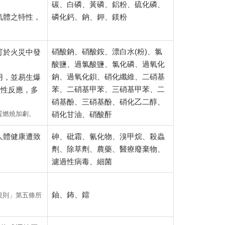
碳、白磷、黃磷、鋁粉、硫化磷、
氣體之特性，
磷化鈣、鈉、鉀、鎂粉
硝酸鈉、硝酸銨、漂白水(粉)、氯
可於火災中發
酸鹽、過氯酸鹽、氯化磷、過氧化
鈉、過氧化鋇、硝化纖維、二硝基
用，並易生爆
苯、二硝基甲苯、三硝基甲苯、二
險性反應，多
硝基酚、三硝基酚、硝化乙二醇、
質燃燒加劇。
硝化甘油、硝酸酐
人體健康遭致
砷、砒霜、氰化物、溴甲烷、殺蟲
劑、除草劑、農藥、醫療廢棄物、
濾過性病毒、細菌
鈾、鈽、鐳
規則」第五條所