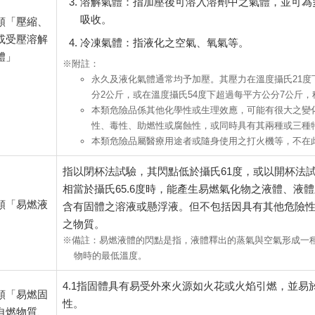
溶解氣體：指加壓後可溶入溶劑中之氣體，並可為
吸收。
類「壓縮、
或受壓溶解
冷凍氣體：指液化之空氣、氧氣等。
體」
附註：
永久及液化氣體通常均予加壓。其壓力在溫度攝氏21度
分2公斤，或在溫度攝氏54度下超過每平方公分7公斤，
本類危險品係其他化學性或生理效應，可能有很大之變
性、毒性、助燃性或腐蝕性，或同時具有其兩種或三種
本類危險品屬醫療用途者或隨身使用之打火機等，不在
指以閉杯法試驗，其閃點低於攝氏61度，或以開杯法
相當於攝氏65.6度時，能產生易燃氣化物之液體、液
類「易燃液
含有固體之溶液或懸浮液。但不包括因具有其他危險
之物質。
備註：易燃液體的閃點是指，液體釋出的蒸氣與空氣形成一
物時的最低溫度。
4.1指固體具有易受外來火源如火花或火焰引燃，並易
類「易燃固
性。
自燃物質、