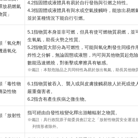
4.2指固體或液體具有易於自行發熱與引燃之特性。
釋放易燃氣
4.3指固體或液體具有與水或空氣接觸時，能放出易燃
物質」
並於某種情況下能自行引燃。
5.1指物質本身並非可燃，但具有使可燃物質易燃，並
生氧氣，助長火勢之性質。
類「氧化劑
5.2指物質大部分為可燃性，可能與氧化劑發生同樣作
機過氧化
炸性之分解，無論固態或液態，均可與其他物質起危
數能迅速燃燒，對衝擊或摩擦具有敏感。
備註：本類危險品之共同特性為易於放出氧氣，助長其他物
類「毒性物
6.1指物質被吞入、襲入或與皮膚接觸易致人於死或使
傳染性物
嚴重傷害者。
6.2指含有產生疾病之微生物。
指可經由自發性核變化釋出游離輻射之物質。
類「放射性
備註：具行政院原子能委員會訂定之「放射性物質安全運送
」
列情形者除外。