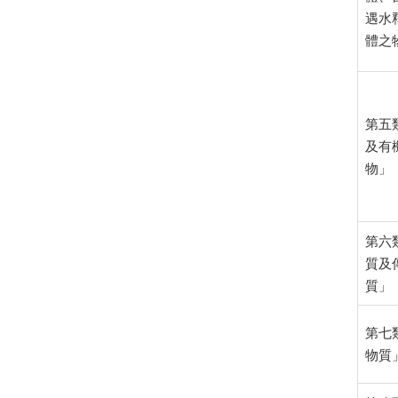
遇水
體之
第五
及有
物」
第六
質及
質」
第七
物質