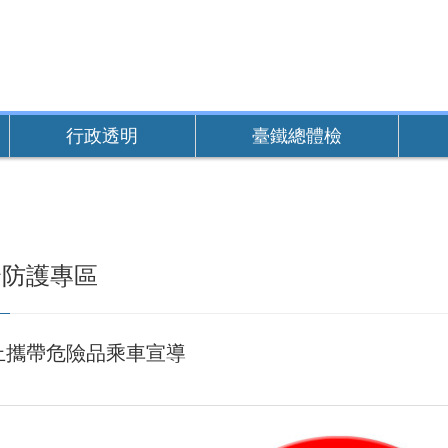
行政透明
臺鐵總體檢
全防護專區
止攜帶危險品乘車宣導