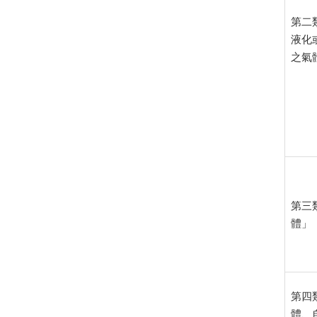
第二
液化
之氣
第三
體」
第四
體、