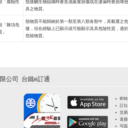
類「腐蝕性
指接觸生物組織時會造成嚴重損傷或在滲漏時會損壞
」
具之物質。
指物質不能歸納於第一類至第八類各類中，其載運之
類「雜項危
微，但在經驗上已顯示或可能顯示其具危險性質，適
質」
危險物質。
限公司
台鐵e訂通
即時
訂位
交易
直接
可區