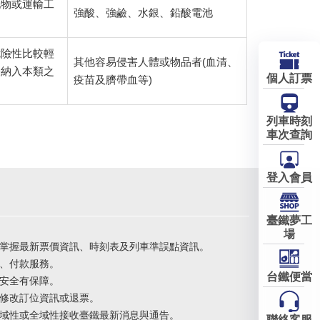
他物或運輸工
強酸、強鹼、水銀、鉛酸電池
危險性比較輕
其他容易侵害人體或物品者(血清、
於納入本類之
個人訂票
疫苗及臍帶血等)
列車時刻
車次查詢
登入會員
臺鐵夢工
場
掌握最新票價資訊、時刻表及列車準誤點資訊。
、付款服務。
台鐵便當
安全有保障。
修改訂位資訊或退票。
域性或全域性接收臺鐵最新消息與通告。
聯絡客服