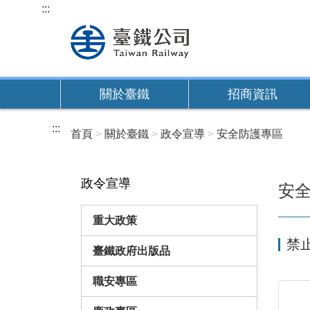
跳
:::
到
主
要
內
關於臺鐵
招商資訊
容
:::
首頁
關於臺鐵
政令宣導
安全防護專區
政令宣導
安
重大政策
禁
臺鐵政府出版品
職安專區