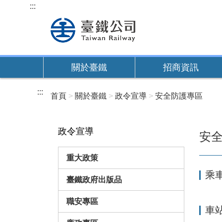
跳
:::
到
主
要
內
關於臺鐵
招商資訊
容
:::
首頁
關於臺鐵
政令宣導
安全防護專區
政令宣導
安
重大政策
乘
臺鐵政府出版品
職安專區
車